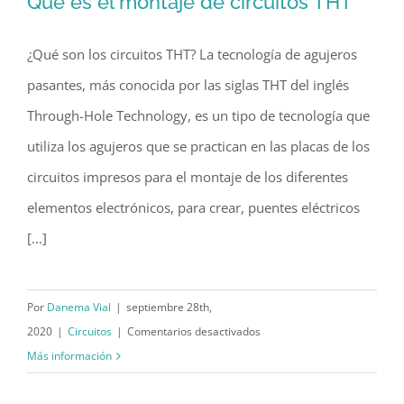
Qué es el montaje de circuitos THT
¿Qué son los circuitos THT? La tecnología de agujeros
pasantes, más conocida por las siglas THT del inglés
Qué es el montaje de circuitos THT
Through-Hole Technology, es un tipo de tecnología que
utiliza los agujeros que se practican en las placas de los
circuitos impresos para el montaje de los diferentes
elementos electrónicos, para crear, puentes eléctricos
[...]
Por
Danema Vial
|
septiembre 28th,
en
2020
|
Circuitos
|
Comentarios desactivados
Qué
Más información
es
el