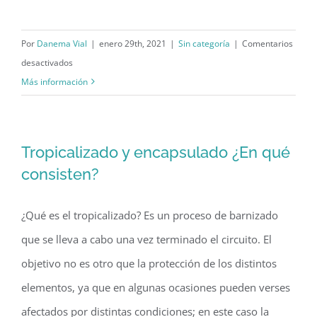
Por
Danema Vial
|
enero 29th, 2021
|
Sin categoría
|
Comentarios
en
desactivados
Cableado
Más información
e
instalación
de
Tropicalizado y encapsulado ¿En qué
conectores
consisten?
electrónicos
¿Qué es el tropicalizado? Es un proceso de barnizado
que se lleva a cabo una vez terminado el circuito. El
objetivo no es otro que la protección de los distintos
elementos, ya que en algunas ocasiones pueden verses
afectados por distintas condiciones; en este caso la