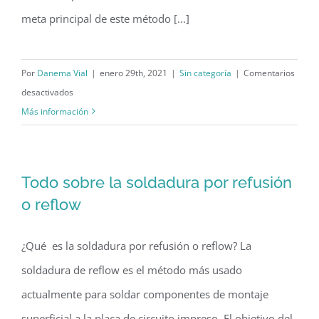
meta principal de este método [...]
Por
Danema Vial
|
enero 29th, 2021
|
Sin categoría
|
Comentarios
en
desactivados
Tropicalizado
Más información
y
encapsulado
¿En
Todo sobre la soldadura por refusión
qué
o reflow
consisten?
¿Qué es la soldadura por refusión o reflow? La
soldadura de reflow es el método más usado
actualmente para soldar componentes de montaje
superficial a la placa de circuito impreso. El objetivo del