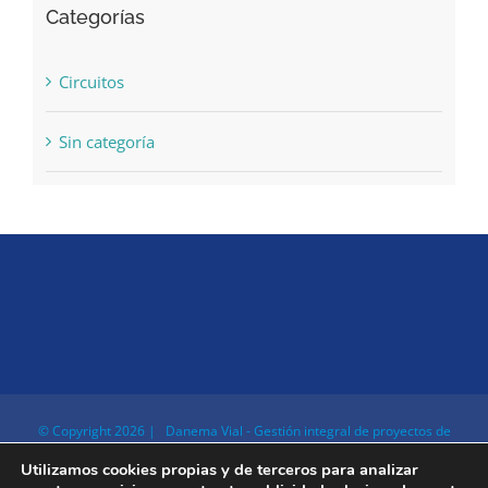
Categorías
Circuitos
Sin categoría
© Copyright
2026 | Danema Vial - Gestión integral de proyectos de
electrónica | Todos los derechos reservados
Utilizamos cookies propias y de terceros para analizar