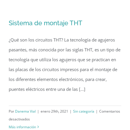
de
compra
de
Sistema de montaje THT
productos
electrónicos
¿Qué son los circuitos THT? La tecnología de agujeros
pasantes, más conocida por las siglas THT, es un tipo de
tecnología que utiliza los agujeros que se practican en
las placas de los circuitos impresos para el montaje de
los diferentes elementos electrónicos, para crear,
puentes eléctricos entre una de las [...]
Por
Danema Vial
|
enero 29th, 2021
|
Sin categoría
|
Comentarios
en
desactivados
Sistema
Más información