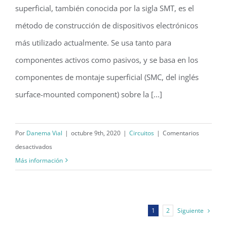
superficial, también conocida por la sigla SMT, es el
método de construcción de dispositivos electrónicos
más utilizado actualmente. Se usa tanto para
componentes activos como pasivos, y se basa en los
componentes de montaje superficial (SMC, del inglés
surface-mounted component) sobre la [...]
Por
Danema Vial
|
octubre 9th, 2020
|
Circuitos
|
Comentarios
en
desactivados
Qué
Más información
es
el
montaje
Siguiente
1
2
de