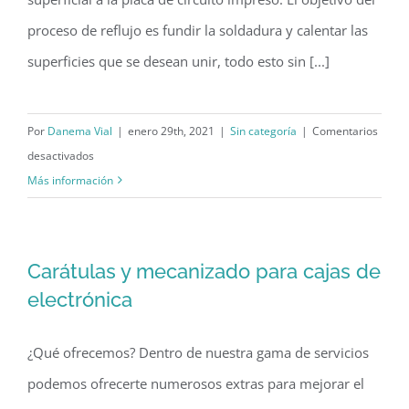
proceso de reflujo es fundir la soldadura y calentar las
superficies que se desean unir, todo esto sin [...]
Por
Danema Vial
|
enero 29th, 2021
|
Sin categoría
|
Comentarios
en
desactivados
Todo
Más información
sobre
la
soldadura
Carátulas y mecanizado para cajas de
por
electrónica
refusión
o
¿Qué ofrecemos? Dentro de nuestra gama de servicios
reflow
podemos ofrecerte numerosos extras para mejorar el