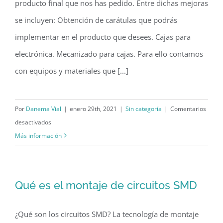
producto final que nos has pedido. Entre dichas mejoras
se incluyen: Obtención de carátulas que podrás
implementar en el producto que desees. Cajas para
electrónica. Mecanizado para cajas. Para ello contamos
con equipos y materiales que [...]
Por
Danema Vial
|
enero 29th, 2021
|
Sin categoría
|
Comentarios
en
desactivados
Carátulas
Más información
y
mecanizado
para
Qué es el montaje de circuitos SMD
cajas
de
¿Qué son los circuitos SMD? La tecnología de montaje
electrónica