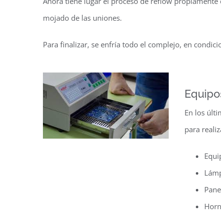
Ahora tiene lugar el proceso de reflow propiamente d
mojado de las uniones.
Para finalizar, se enfría todo el complejo, en condic
Equipos
En los últ
para reali
Equi
Lámp
Panel
Horn