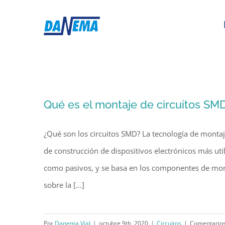
Saltar
al
contenido
Qué es el montaje de circuitos SM
¿Qué son los circuitos SMD? La tecnología de montaje
de construcción de dispositivos electrónicos más ut
como pasivos, y se basa en los componentes de mont
sobre la [...]
Por
Danema Vial
|
octubre 9th, 2020
|
Circuitos
|
Comentarios