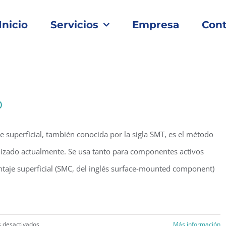
Inicio
Servicios
Empresa
Cont
D
 superficial, también conocida por la sigla SMT, es el método
ilizado actualmente. Se usa tanto para componentes activos
aje superficial (SMC, del inglés surface-mounted component)
en
 desactivados
Más información